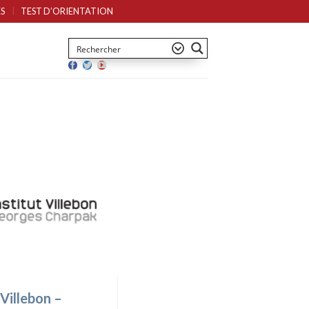
S
TEST D’ORIENTATION
 Villebon –