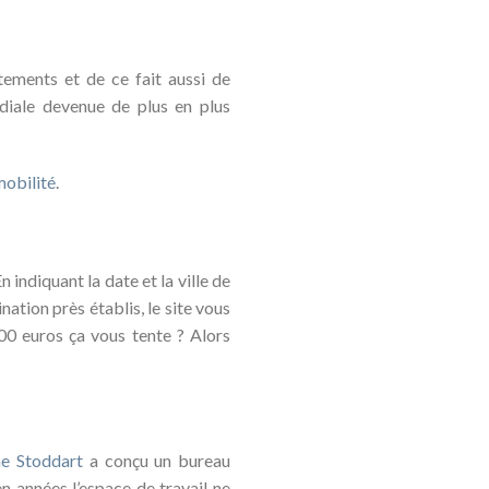
tements et de ce fait aussi de
ndiale devenue de plus en plus
mobilité
.
 indiquant la date et la ville de
ation près établis, le site vous
00 euros ça vous tente ? Alors
e Stoddart
a conçu un bureau
n années l’espace de travail ne