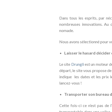
Dans tous les esprits, par né
nombreuses innovations. Au qu
nomade.
Nous avons sélectionné pour v
Laisser le hasard décider
Le site
Drungli
est un moteur de 
départ, le site vous propose de
indique les dates et les prix
lancez-vous !
Transporter son bureau da
Cette fois-ci ce n’est pas de l
transportable dans une valise