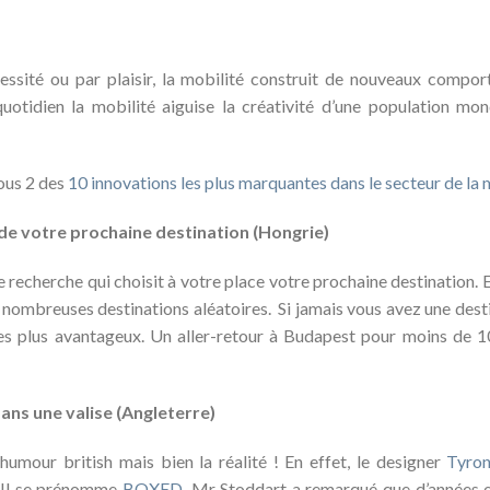
cessité ou par plaisir, la mobilité construit de nouveaux compor
otidien la mobilité aiguise la créativité d’une population mo
ous 2 des
10 innovations les plus marquantes dans le secteur de la 
 de votre prochaine destination (Hongrie)
recherche qui choisit à votre place votre prochaine destination. En
 nombreuses destinations aléatoires. Si jamais vous avez une destin
 les plus avantageux. Un aller-retour à Budapest pour moins de 1
ns une valise (Angleterre)
’humour british mais bien la réalité ! En effet, le designer
Tyron
. Il se prénomme
BOXED
. Mr Stoddart a remarqué que d’années e